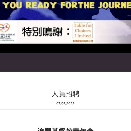
人員招聘
07/06/2023